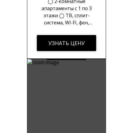
◯ 2-комнатные
апартаменты с 1 по 3
этажи ◯ ТВ, сплит-
система, WI-FI, фен,
электрочайник, утюг ◯
Стиральная машина,
УЗНАТЬ ЦЕНУ
холодильник, плита, набор
посуды ◯ Набор
полотенец, шампунь, гель
для душа, зубной набор ◯
Уборка на 3й день
проживания