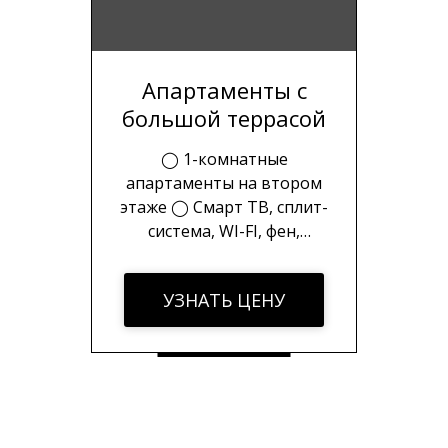
Апартаменты с
большой террасой
◯ 1-комнатные
апартаменты на втором
этаже ◯ Смарт ТВ, сплит-
система, WI-FI, фен,
электрочайник ◯
Стиральная машина,
УЗНАТЬ ЦЕНУ
холодильник, плита, набор
посуды ◯ Набор
полотенец, шампунь, гель
для душа, зубной набор ◯
Уборка на каждый 3й день
проживания