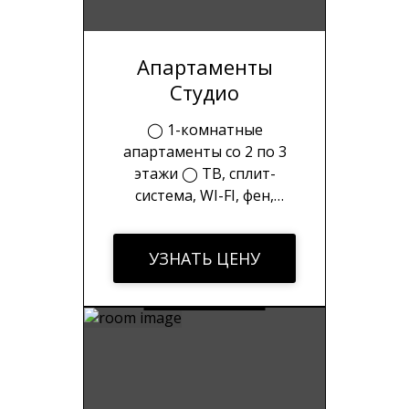
Апартаменты
Студио
◯ 1-комнатные
апартаменты со 2 по 3
этажи ◯ ТВ, сплит-
система, WI-FI, фен,
электрочайник ◯
Стиральная машина,
УЗНАТЬ ЦЕНУ
холодильник, плита, набор
посуды ◯ Набор
полотенец, шампунь, гель
для душа, зубной набор ◯
Уборка на 3 день
проживания