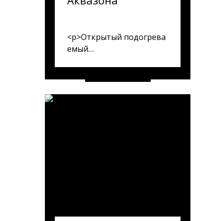
Аквазона
<p>Открытый подогрева
емый
всесезонный бассейн с
шезлонгами и
полотенцами для
купания.</p><p></p>