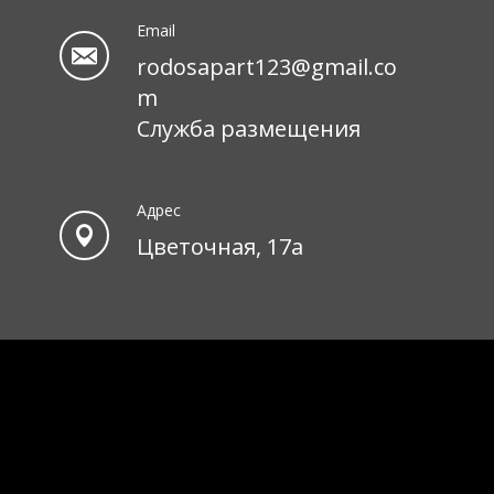
Email
rodosapart123@gmail.co
m
Служба размещения
Адрес
Цветочная, 17а