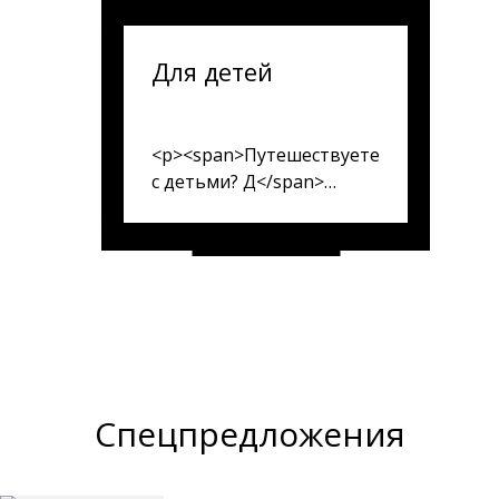
Для детей
<p><span>Путешествуете
с детьми? Д</span>
<span>ля маленьких
гостей - можем
предоставить детскую
кроватку-манеж до 3х
лет, по Вашему запросу
бесплатно</span></p>
Спецпредложения