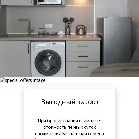
С завтраками
Выгодный тариф
Начните свой день с вкусного и
При бронировании взимается
сытного завтрака -идеальный
стоимость первых суток
вариант для тех, кто ценит уют и
проживания.Бесплатная отмена
не хочет тратить время на по...