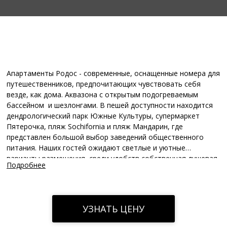
Апартаменты Родос - современные, оснащенные номера для
путешественников, предпочитающих чувствовать себя
везде, как дома. Аквазона с открытым подогреваемым
бассейном и шезлонгами. В пешей доступности находится
дендрологический парк Южные Культуры, супермаркет
Пятерочка, пляж Sochifornia и пляж Мандарин, где
представлен большой выбор заведений общественного
питания. Наших гостей ожидают светлые и уютные
варианты размещения, среди удобств собственная душевая
Подробнее
комната, бесплатный Wi-Fi, фен, стиральная машина,
телевизор Smart TV. Кухня обустроена всем необходимым:
бытовой техникой, набором посуды и обеденной зоной.
Приезжайте к нам в гости ☺
УЗНАТЬ ЦЕНУ