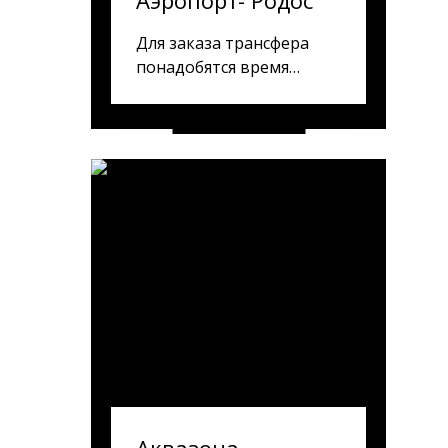
Аэропорт- Родос
Апартаменты
Для заказа трансфера
понадобятся время
прибытия, номер рейса/
поезда, количество
взрослых/детей и
телефон для связи по
прибытию