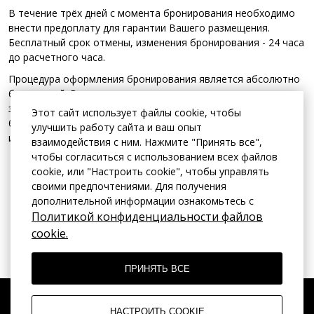
В течение трёх дней с момента бронирования необходимо
внести предоплату для гарантии Вашего размещения.
Бесплатный срок отмены, изменения бронирования - 24 часа
до расчетного часа.
Процедура оформления бронирования является абсолютно
безопасной. Все личные сведения находятся в
зашифрованном виде, и их обработка происходит в
Этот сайт использует файлы cookie, чтобы
безопасном режиме. Персональные сведения будут
улучшить работу сайта и ваш опыт
использованы только для оформления бронирования.
взаимодействия с ним. Нажмите "Принять все",
чтобы согласиться с использованием всех файлов
cookie, или "Настроить cookie", чтобы управлять
своими предпочтениями. Для получения
дополнительной информации ознакомьтесь с
Политикой конфиденциальности файлов
cookie.
ПРИНЯТЬ ВСЕ
НАСТРОИТЬ COOKIE